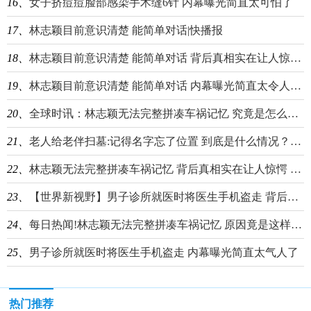
16、
女子挤痘痘脸部感染手术缝6针 内幕曝光简直太可怕了
17、
林志颖目前意识清楚 能简单对话|快播报
18、
林志颖目前意识清楚 能简单对话 背后真相实在让人惊愕-报资讯
19、
林志颖目前意识清楚 能简单对话 内幕曝光简直太令人后怕了
20、
全球时讯：林志颖无法完整拼凑车祸记忆 究竟是怎么回事？
21、
老人给老伴扫墓:记得名字忘了位置 到底是什么情况？-当前头条
22、
林志颖无法完整拼凑车祸记忆 背后真相实在让人惊愕 天天头条
23、
【世界新视野】男子诊所就医时将医生手机盗走 背后真相实在太可恶了
24、
每日热闻!林志颖无法完整拼凑车祸记忆 原因竟是这样简直太悲剧
25、
男子诊所就医时将医生手机盗走 内幕曝光简直太气人了
热门推荐