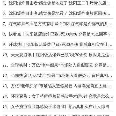
5、
沈阳爆炸目击者:感觉像是地震了 沈阳王二牛烤骨头店爆炸伤亡情况最新消息
6、
沈阳爆炸目击者:感觉像是地震了 沈阳爆炸事故原因伤亡情况揭秘
7、
煤气罐漏气应急方式有哪些？判断煤气罐是否漏气的几种方法分享
8、
快看点丨沈阳饭店爆炸已致3死30余伤 究竟是怎么回事？
9、
环球热门:沈阳饭店爆炸已致3死30余伤 背后真相实在让人惊愕
10、
天天观速讯丨沈阳饭店爆炸已致3死30余伤 原因竟是这样太惨了
11、
全球实时：万亿“老年痴呆”市场陷入造假疑云 究竟是怎么回事？
12、
当前热议!万亿“老年痴呆”市场陷入造假疑云 背后真相实在让人惊愕
13、
万亿“老年痴呆”市场陷入造假疑云 内幕曝光简直太意外了-天天看热讯
14、
环球聚焦：女子挤痘痘脸部感染手术缝6针 究竟是怎么回事？
15、
女子挤痘痘脸部感染手术缝6针 背后真相实在让人惊愕