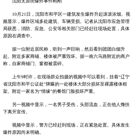
沈阳太原街爆炸事件刚刚
10月21日，沈阳市和平区一建筑发生爆炸升起滚滚浓烟。视
频显示，爆炸区域多处建筑、车辆受损。记者从沈阳市应急管理
局获悉，消防、应急、公安等相关部门已经赶往现场处置，具体
原因在调查中。
据一位附近居民称，听到一声巨响，然后看到团团白烟升
起。附近多家商铺、楼体被严重毁坏。据一南六马路附近的商户
称，自家商铺门、窗都被震碎。
上午9时许，在现场群众拍摄的视频中可以看到，挂着“辽宁
省沈阳市和平公证处”牌匾的一处楼体大部分损坏至裸露楼体框
架。附近一家名为“情缘”的餐馆门脸损坏严重。
另一视频中显示，一名男子受伤，头部流血，正在他人搀扶
下离开宣传。
视频中显示，警方已经赶到现场，正在紧急处置。具体发生
爆炸原因尚未明确。