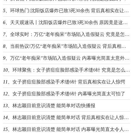
5、
环球热门:沈阳饭店爆炸已致3死30余伤 背后真相实在让人惊愕
6、
天天观速讯丨沈阳饭店爆炸已致3死30余伤 原因竟是这样太惨了
7、
全球实时：万亿“老年痴呆”市场陷入造假疑云 究竟是怎么回事？
8、
当前热议!万亿“老年痴呆”市场陷入造假疑云 背后真相实在让人惊愕
9、
万亿“老年痴呆”市场陷入造假疑云 内幕曝光简直太意外了-天天看热讯
10、
环球聚焦：女子挤痘痘脸部感染手术缝6针 究竟是怎么回事？
11、
女子挤痘痘脸部感染手术缝6针 背后真相实在让人惊愕
12、
女子挤痘痘脸部感染手术缝6针 内幕曝光简直太可怕了
13、
林志颖目前意识清楚 能简单对话|快播报
14、
林志颖目前意识清楚 能简单对话 背后真相实在让人惊愕-报资讯
15、
林志颖目前意识清楚 能简单对话 内幕曝光简直太令人后怕了