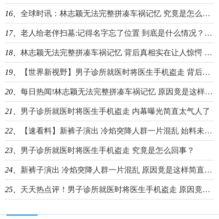
16、
全球时讯：林志颖无法完整拼凑车祸记忆 究竟是怎么回事？
17、
老人给老伴扫墓:记得名字忘了位置 到底是什么情况？-当前头条
18、
林志颖无法完整拼凑车祸记忆 背后真相实在让人惊愕 天天头条
19、
【世界新视野】男子诊所就医时将医生手机盗走 背后真相实在太可恶了
20、
每日热闻!林志颖无法完整拼凑车祸记忆 原因竟是这样简直太悲剧
21、
男子诊所就医时将医生手机盗走 内幕曝光简直太气人了
22、
【速看料】新裤子演出 冷焰突降人群一片混乱 始料未及真相简直太惊人
23、
男子诊所就医时将医生手机盗走 究竟是怎么回事？
24、
新裤子演出 冷焰突降人群一片混乱 原因竟是这样简直太吓人了
25、
天天热点评！男子诊所就医时将医生手机盗走 原因竟是这样太无语了