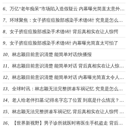
6、
万亿“老年痴呆”市场陷入造假疑云 内幕曝光简直太意外了-天天看热讯
7、
环球聚焦：女子挤痘痘脸部感染手术缝6针 究竟是怎么回事？
8、
女子挤痘痘脸部感染手术缝6针 背后真相实在让人惊愕
9、
女子挤痘痘脸部感染手术缝6针 内幕曝光简直太可怕了
10、
林志颖目前意识清楚 能简单对话|快播报
11、
林志颖目前意识清楚 能简单对话 背后真相实在让人惊愕-报资讯
12、
林志颖目前意识清楚 能简单对话 内幕曝光简直太令人后怕了
13、
全球时讯：林志颖无法完整拼凑车祸记忆 究竟是怎么回事？
14、
老人给老伴扫墓:记得名字忘了位置 到底是什么情况？-当前头条
15、
林志颖无法完整拼凑车祸记忆 背后真相实在让人惊愕 天天头条
16、
【世界新视野】男子诊所就医时将医生手机盗走 背后真相实在太可恶了