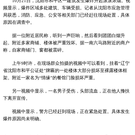
10月21日，沈阳市和平区一建筑发生爆炸升起滚滚浓烟。视
频显示，爆炸区域多处建筑、车辆受损。记者从沈阳市应急管理
局获悉，消防、应急、公安等相关部门已经赶往现场处置，具体
原因在调查中。
据一位附近居民称，听到一声巨响，然后看到团团白烟升
起。附近多家商铺、楼体被严重毁坏。据一南六马路附近的商户
称，自家商铺门、窗都被震碎。
上午9时许，在现场群众拍摄的视频中可以看到，挂着“辽宁
省沈阳市和平公证处”牌匾的一处楼体大部分损坏至裸露楼体框
架。附近一家名为“情缘”的餐馆门脸损坏严重。
另一视频中显示，一名男子受伤，头部流血，正在他人搀扶
下离开宣传。
视频中显示，警方已经赶到现场，正在紧急处置。具体发生
爆炸原因尚未明确。