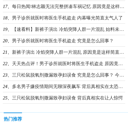
17、
每日热闻!林志颖无法完整拼凑车祸记忆 原因竟是这样简直太悲剧
18、
男子诊所就医时将医生手机盗走 内幕曝光简直太气人了
19、
【速看料】新裤子演出 冷焰突降人群一片混乱 始料未及真相简直太惊人
20、
男子诊所就医时将医生手机盗走 究竟是怎么回事？
21、
新裤子演出 冷焰突降人群一片混乱 原因竟是这样简直太吓人了
22、
天天热点评！男子诊所就医时将医生手机盗走 原因竟是这样太无语了
23、
三只松鼠脱氧剂撒漏致孕妇误食 究竟是怎么回事？ 今日最新
24、
多名男子嫌疫情期间无聊深夜飙车 背后真相实在太恐怖了
25、
三只松鼠脱氧剂撒漏致孕妇误食 背后真相实在让人惊愕
热门推荐