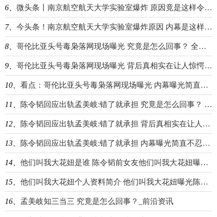
6、
微头条丨南京航空航天大学实验室爆炸 原因竟是这样令人震惊
7、
今头条！南京航空航天大学实验室爆炸原因 内幕是这样太悲剧
8、
哥伦比亚头号毒枭落网现场曝光 究竟是怎么回事？ 全球看热讯
9、
哥伦比亚头号毒枭落网现场曝光 背后真相实在让人惊愕_当前聚焦
10、
看点：哥伦比亚头号毒枭落网现场曝光 内幕曝光简直太惊人
11、
陈令韬回应出轨孟美岐:错了就承担 究竟是怎么回事？ 环球看热讯
12、
陈令韬回应出轨孟美岐:错了就承担 背后真相实在让人惊愕_聚焦
13、
陈令韬回应出轨孟美岐:错了就承担 内幕曝光简直不忍直视-报资讯
14、
他们叫我大花妞是谁 陈令韬前女友他们叫我大花妞曝陈令韬出轨孟美岐|每日看点
15、
他们叫我大花妞个人资料简介 他们叫我大花妞曝光陈令韬出轨孟美岐事件始末 天天日报
16、
孟美岐知三当三 究竟是怎么回事？_前沿资讯