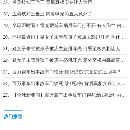
17、
孟美岐知三当三 背后真相实在让人惊愕
18、
孟美岐知三当三 内幕曝光简直太意外了
19、
全球即时看！雷克萨斯车祸后车门打不开 有人伤亡 内幕曝光简直太意外了
20、
环球最资讯丨疑女子未管教孩子被店主怒甩耳光 为什么怒甩耳光事件始末原因曝光
21、
疑女子未管教孩子被店主怒甩耳光 可恶至极真相让人令人吃惊|新视野
22、
疑女子未管教孩子被店主怒甩耳光 意外至极内幕简直太崩溃了_当前资讯
23、
百万豪车出事故车门锁死:致1死2伤 究竟是怎么回事？
24、
百万豪车出事故车门锁死:致1死2伤 背后真相实在让人惊愕
25、
【全球新要闻】百万豪车出事故车门锁死:致1死2伤 内幕曝光简直太悲剧
热门推荐