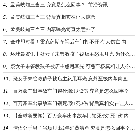
4、
孟美岐知三当三 究竟是怎么回事？_前沿资讯
5、
孟美岐知三当三 背后真相实在让人惊愕
6、
孟美岐知三当三 内幕曝光简直太意外了
7、
全球即时看！雷克萨斯车祸后车门打不开 有人伤亡 内幕曝光简直太意外了
8、
环球最资讯丨疑女子未管教孩子被店主怒甩耳光 为什么怒甩耳光事件始末原因曝光
9、
疑女子未管教孩子被店主怒甩耳光 可恶至极真相让人令人吃惊|新视野
10、
疑女子未管教孩子被店主怒甩耳光 意外至极内幕简直太崩溃了_当前资讯
11、
百万豪车出事故车门锁死:致1死2伤 究竟是怎么回事？
12、
百万豪车出事故车门锁死:致1死2伤 背后真相实在让人惊愕
13、
【全球新要闻】百万豪车出事故车门锁死:致1死2伤 内幕曝光简直太悲剧
14、
情侣分手男子当场甩出2年消费清单 究竟是怎么回事？_每日热门