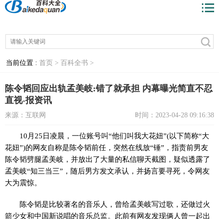
当前位置 :
首页 >
百科全书 >
陈令韬回应出轨孟美岐:错了就承担 内幕曝光简直不忍
直视-报资讯
来源：互联网
时间：2023-04-28 09:16:38
10月25日凌晨，一位账号叫“他们叫我大花妞”(以下简称“大
花妞”)的网友自称是陈令韬前任，突然在线放“锤”，指责前男友
陈令韬劈腿孟美岐，并放出了大量的私信聊天截图，疑似透露了
孟美岐“知三当三”，随后男方发文承认，并扬言要寻死，令网友
大为震惊。
陈令韬是比较著名的音乐人，曾给孟美岐写过歌，还做过火
箭少女和中国新说唱的音乐总监。此前有网友发现俩人曾一起出