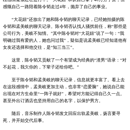
感慨自己一路陪着陈令韬走过4年，抛弃了自己的事业。
“大花妞”还放出了她和陈令韬的聊天记录，已经她拍摄的陈
令韬和孟美岐的聊天记录。陈令韬否认找人骚扰前任，称“那些是
公司行为，美岐不知情。”其中陈令韬对“大花妞”说了一句：“我
明确过我有爱的人，她也问过我”，疑似是说孟美岐已经知道他有
女友还选择和他交往，是“知三当三”。
这里，陈令韬又贡献了一个有望成为经典的“渣男”语录：“对
不起花，我欠你的，下辈子还给你吧。”
至于陈令韬和孟美岐的聊天记录，信息就更丰富了。看上去
在这段感情中，孟美岐更加主动，也非常“恋爱脑”，她说自己能
出现在对方生命里“一阵子就好”，希望对方能记得自己久一点。
甚至外出订酒店也坚持用自己的名字，以保护男方。
随后，音乐制作人陈令韬发文回应出轨孟美岐，扬言要寻
死，并开始交代后事。