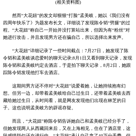
(相关资料图)
然而“大花妞”的发文却狠狠“打脸”孟美岐，她以《我们没有
四周年快乐了》为题发布长文，详细说了发现陈令韬“劈腿”的过
程。“大花妞”称自己一开始并没打算站出来，但因为有“粉丝”对
她进行攻击，并且发现男方还在骗自己，所以选择出来发声。
“大花妞”详细记录了一些时间截点：7月27日，她发现了陈
令韬和孟美岐谈恋爱时的聊天记录;8月1日又看到聊天记录，发现
陈令韬和孟美岐约定去酒店，于是拍下聊天记录，8月2日，她跟
踪陈令韬发现他打车去酒店。
这期间男方还不停对“大花妞”说爱着她，让她持续抱有幻
想。但另一边，却带着孟美岐给自己过生日，还带着孟美岐去西
藏给她过生日，从时间看，就是网友发现他们出现在林芝的日
子。这也说明孟美岐方的辟谣存疑。
而且，“大花妞”称陈令韬告诉她自己和孟美岐已经分手了，
但她发现两人从西藏回来后，又在上海相见，住在了酒店里，这
段感情疑似还在进行中。“大花妞”承认自己拿了40万分手费，但