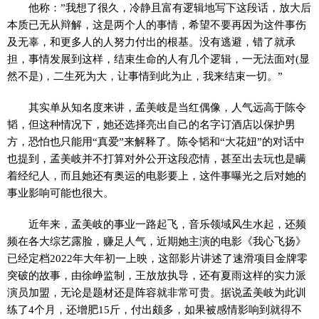
他称：”我想了很久，冷静且富有逻辑地写下这段话，放大后
本质已无从辩解，这是两个人的事情，希望不要再因为这件事伤
及无辜，和更多人的人努力付出的根基。没有逃避，错了就承
担，事情发展到这样，结束生命的人有几个逻辑，一无法面对(显
然不是)，二生死为大，让事情到此为止，我来结束一切。”
其实单从知名度来讲，孟美岐是当红偶像，人气远高于陈令
韬，但这种情况下，她还选择亮出自己的名字订酒店以保护男
方，恐怕也只能用“真爱”来解释了。陈令韬和“大花妞”的对话中
也提到，孟美岐并不打算对外公开这段恋情，甚至出去玩也是瞒
着经纪人，而且她还有奥运的电影要上，这件事曝光之后对她的
事业影响可能也很大。
近年来，孟美岐的事业一路起飞，音乐领域风生水起，还频
频在各大综艺露脸，赚足人气，近期她主演的电影《我心飞扬》
已经定档2022年大年初一上映，这部影片讲述了速滑项目金牌零
突破的故事，由徐峥监制，王放放执导，还有夏雨这样的实力派
演员加盟，无论是题材还是阵容就非常可贵。据说孟美岐为此训
练了4个月，还增肥15斤，付出颇多，如果被感情影响到就得不