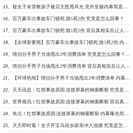
15、
疑女子未管教孩子被店主怒甩耳光 意外至极内幕简直太崩溃了_当前资讯
16、
百万豪车出事故车门锁死:致1死2伤 究竟是怎么回事？
17、
百万豪车出事故车门锁死:致1死2伤 背后真相实在让人惊愕
18、
【全球新要闻】百万豪车出事故车门锁死:致1死2伤 内幕曝光简直太悲剧
19、
情侣分手男子当场甩出2年消费清单 究竟是怎么回事？_每日热门
20、
情侣分手男子当场甩出2年消费清单 背后真相实在让人惊愕-环球今头条
21、
【环球热闻】情侣分手男子当场甩出2年消费清单 内幕曝光简直太意外了
22、
天天讯息：红馆事故原因:连接屏幕的钢索断裂 究竟是怎么回事？
23、
世界视讯！红馆事故原因:连接屏幕的钢索断裂 背后真相实在让人惊愕
24、
焦点！红馆事故原因:连接屏幕的钢索断裂 内幕曝光简直太意外了
25、
天天即时看！女子开宝马回乡探亲冲入池塘 究竟是怎么回事？