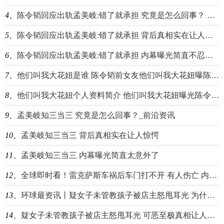
4、
陈令韬回应出轨孟美岐:错了就承担 究竟是怎么回事？ 环球看热讯
5、
陈令韬回应出轨孟美岐:错了就承担 背后真相实在让人惊愕_聚焦
6、
陈令韬回应出轨孟美岐:错了就承担 内幕曝光简直不忍直视-报资讯
7、
他们叫我大花妞是谁 陈令韬前女友他们叫我大花妞曝陈令韬出轨孟美岐|每日看点
8、
他们叫我大花妞个人资料简介 他们叫我大花妞曝光陈令韬出轨孟美岐事件始末 天天日报
9、
孟美岐知三当三 究竟是怎么回事？_前沿资讯
10、
孟美岐知三当三 背后真相实在让人惊愕
11、
孟美岐知三当三 内幕曝光简直太意外了
12、
全球即时看！雷克萨斯车祸后车门打不开 有人伤亡 内幕曝光简直太意外了
13、
环球最资讯丨疑女子未管教孩子被店主怒甩耳光 为什么怒甩耳光事件始末原因曝光
14、
疑女子未管教孩子被店主怒甩耳光 可恶至极真相让人令人吃惊|新视野