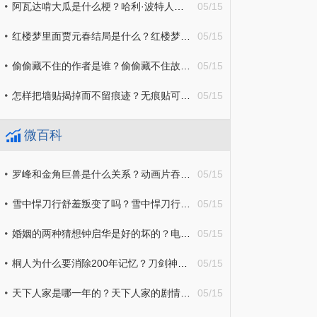
阿瓦达啃大瓜是什么梗？哈利·波特人物相关解析简介
05/15
红楼梦里面贾元春结局是什么？红楼梦贾元春人物解析
05/15
偷偷藏不住的作者是谁？偷偷藏不住故事梗概介绍
05/15
怎样把墙贴揭掉而不留痕迹？无痕贴可以贴在粉刷的墙上吗？
05/15
微百科
罗峰和金角巨兽是什么关系？动画片吞噬星空剧情简介
05/15
雪中悍刀行舒羞叛变了吗？雪中悍刀行故事剧情介绍
05/15
婚姻的两种猜想钟启华是好的坏的？电视剧婚姻的两种猜想剧情简介
05/15
桐人为什么要消除200年记忆？刀剑神域的剧情介绍
05/15
天下人家是哪一年的？天下人家的剧情介绍
05/15