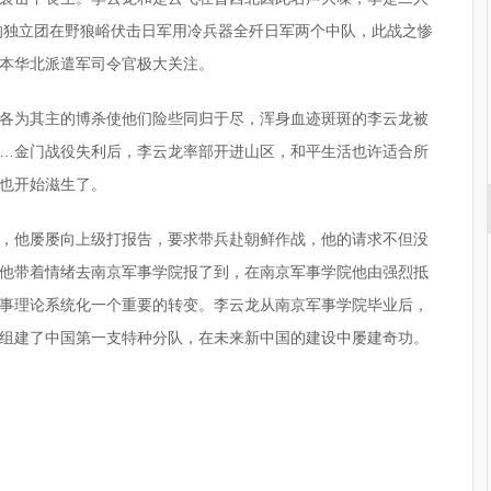
绝的独立团在野狼峪伏击日军用冷兵器全歼日军两个中队，此战之惨
本华北派遣军司令官极大关注。
各为其主的博杀使他们险些同归于尽，浑身血迹斑斑的李云龙被
…金门战役失利后，李云龙率部开进山区，和平生活也许适合所
也开始滋生了。
，他屡屡向上级打报告，要求带兵赴朝鲜作战，他的请求不但没
他带着情绪去南京军事学院报了到，在南京军事学院他由强烈抵
事理论系统化一个重要的转变。李云龙从南京军事学院毕业后，
组建了中国第一支特种分队，在未来新中国的建设中屡建奇功。
战术指挥
淮海战场