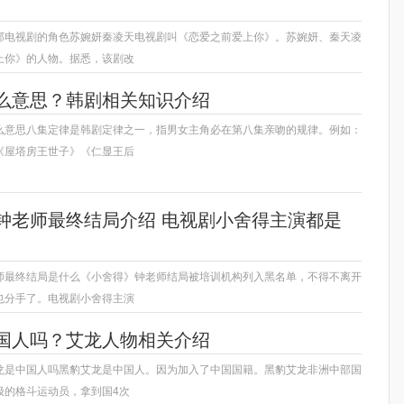
部电视剧的角色苏婉妍秦凌天电视剧叫《恋爱之前爱上你》。苏婉妍、秦天凌
上你》的人物。据悉，该剧改
么意思？韩剧相关知识介绍
么意思八集定律是韩剧定律之一，指男女主角必在第八集亲吻的规律。例如：
《屋塔房王世子》《仁显王后
钟老师最终结局介绍 电视剧小舍得主演都是
师最终结局是什么《小舍得》钟老师结局被培训机构列入黑名单，不得不离开
也分手了。电视剧小舍得主演
国人吗？艾龙人物相关介绍
龙是中国人吗黑豹艾龙是中国人。因为加入了中国国籍。黑豹艾龙非洲中部国
级的格斗运动员，拿到国4次