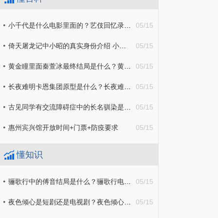
小千代是什么电影里面的？艺伎回忆录小千代人物解析
05/15
倚天屠龙记中小昭的真实身份介绍 小昭人物剧情解析
05/15
黄金瞳里面秦萱冰最终结局是什么？黄金瞳秦萱人物剧情介绍
05/15
长夜难明卡恩集团原型是什么？长夜难明个人解析分享
05/15
古见同学有交流障碍症中的长名驯染是男还是女？长名驯染人物相关解析
05/15
惠州宾兴馆开放时间+门票+防疫要求
05/15
懂知识
骊歌行中的傅音结局是什么？骊歌行电视剧故事介绍
05/15
夜色倾心是短剧还是电视剧？夜色倾心最终结局是什么？
05/15