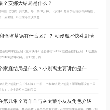
集？安娜大结局是什么？
集韩剧《安娜》共六集。每一集60分钟。《安娜》是由李祖英执导并编剧，
彩、金俊翰、朴艺荣等主演的悬
12和怪盗基德有什么区别？ 动漫魔术快斗剧情
怪盗基德有哪些区别《魔术快斗》怪盗基德1412和怪盗基德的区别：1 动漫角
2010制作年动漫，有12集，而
个家庭结局是什么？小别离主要讲的是什
庭结局分别是什么《小别离》中的三个家庭结局分别是：琴琴如愿没有出国，
回来了，小宇最终出国到美国
在第几集？喜羊羊与灰太狼小灰灰角色介绍
灰灰出生是在第几集动画片《喜羊羊与灰太狼》小灰灰出生是在第513集《好