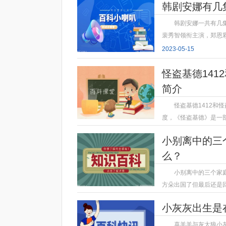
韩剧安娜有几
韩剧安娜一共有几
裴秀智领衔主演，郑恩
2023-05-15
怪盗基德14
简介
怪盗基德1412和
度，《怪盗基德》是一部
2023-05-15
小别离中的三
么？
小别离中的三个家
方朵出国了但最后还是
2023-05-15
小灰灰出生是
喜羊羊与灰太狼小