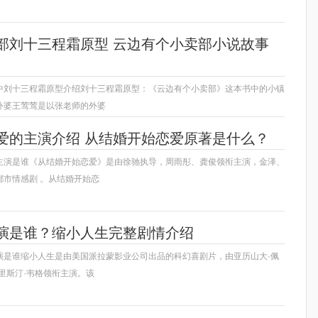
部刘十三程霜原型 云边有个小卖部小说故事
中刘十三程霜原型介绍刘十三程霜原型：《云边有个小卖部》这本书中的小镇
外婆王莺莺是以张老师的外婆
爱的主演介绍 从结婚开始恋爱原著是什么？
主演是谁《从结婚开始恋爱》是由徐驰执导，周雨彤、龚俊领衔主演，金泽、
都市情感剧 。从结婚开始恋
演是谁？缩小人生完整剧情介绍
演是谁缩小人生是由美国派拉蒙影业公司出品的科幻喜剧片，由亚历山大·佩
里斯汀·韦格领衔主演。该