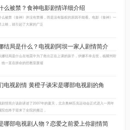
什么被禁？食神电影剧情详细介绍
什么被禁《食神》并没有禁播，而是没有版权的原因不能看。电影《食神》一
经上映，就引起了大家的广泛
娜结局是什么？电视剧阿坝一家人剧情简介
依娜结局是什么在地震中为了救出正在上课的孩子，伊娜不幸去世，杨耀州听
，他一直在拼命的挖教室废墟
们电视剧情 黄橙子谈宋是哪部电视剧的角
视剧情简介该剧讲述了2007年的夏天，北京奥林匹克运动会正式进入一周年
属院也终于迎来了全院的搬迁，
是哪部电视剧人物？恋爱之前爱上你剧情简