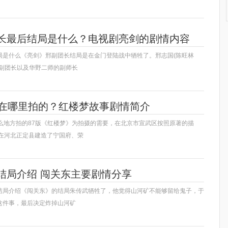
长最后结局是什么？电视剧亮剑的剧情内容
局是什么《亮剑》邢副团长结局是在金门登陆战中牺牲了。邢志国(陈旺林
团副团长以及华野二师的副师长
是在哪里拍的？红楼梦故事剧情简介
什么地方拍的87版《红楼梦》为拍摄的需要，在北京市宣武区按照原著的描
;在河北正定县建造了宁国府、荣
结局介绍 闯关东主要剧情分享
结局介绍《闯关东》的结局朱传武牺牲了，他觉得山河矿不能够留给鬼子，于
这件事，最后决定炸掉山河矿