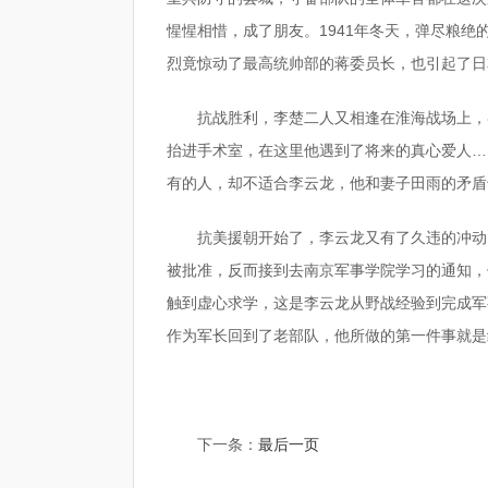
惺惺相惜，成了朋友。1941年冬天，弹尽粮
烈竟惊动了最高统帅部的蒋委员长，也引起了日
抗战胜利，李楚二人又相逢在淮海战场上，
抬进手术室，在这里他遇到了将来的真心爱人…
有的人，却不适合李云龙，他和妻子田雨的矛盾
抗美援朝开始了，李云龙又有了久违的冲动
被批准，反而接到去南京军事学院学习的通知，
触到虚心求学，这是李云龙从野战经验到完成军
作为军长回到了老部队，他所做的第一件事就是
标签：
电视剧亮剑的剧情内容
亮剑中邢副团长结局
下一条：
最后一页