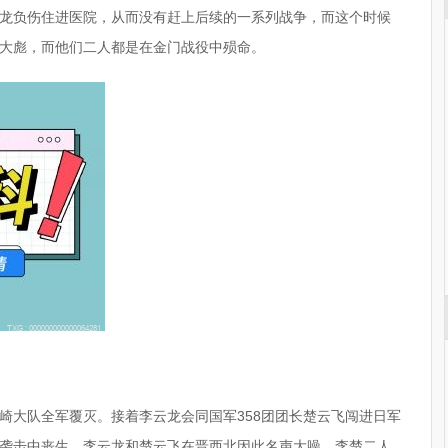
龙负伤住进医院，从而没有赶上后续的一系列战争，而这个时候
大彪，而他们二人都是在金门战役中殒命。
崎大队全军覆灭。接着李云龙会同国军358团团长楚云飞闯进日军
袭击中丧生。李云龙和楚云飞在晋西北因此名声大噪，李楚二人