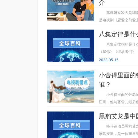
介
苏婉妍秦凌天是哪
是电视剧《恋爱之前爱
2023-05-15
八集定律是什
八集定律指的是什
《星你》《继承者们》
2023-05-15
小舍得里面的
谁？
小舍得里面的钟老
江州，他与张雪儿最后
2023-05-15
黑豹艾龙是中
格斗运动员黑豹艾
家喀麦隆，是一位重量