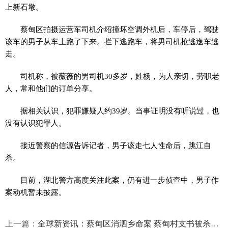
上新石墩。
蔡甸区拍摄运营车司机介绍撞坏空调外机后，车停后，驾驶
该车的男子从车上跑了下来。拦下逃跑车，将男司机抢逃逸车逃
走。
司机称，被薇薇的男司机30多岁，姓杨，为人亲切，劳职老
人，常和他们的订单分享。
据相关认识，犯罪嫌疑人约39岁。当事证明没有听说过，也
没有认识犯罪人。
接近警察的信源告诉记者，男子该走七人性命后，跳江自
杀。
目前，湖北警方高度关注此案，仍有进一步侦查中，男子作
案动机暂未披露。
上一篇：
全球新资讯：蔡甸区消泗乡命案 蔡甸村支书被杀事件始末2021最新消息进展