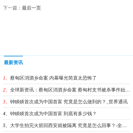
下一篇：
最后一页
最新资讯
1、
蔡甸区消泗乡命案 内幕曝光简直太恐怖了
2、
全球新资讯：蔡甸区消泗乡命案 蔡甸村支书被杀事件始末2021最新消息进展
3、
钟睒睒首次成为中国首富 究竟是怎么做到的？_世界通讯
4、
钟睒睒首次成为中国首富 到底有多少钱？
5、
大学生拍完火箭回西安就被隔离 究竟是怎么回事？-全球热头条