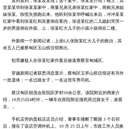
直到直到，张某发发现了这个案子。张某发介绍了晚上，其
堂某某华到张某某家中，商量兄弟兄弟张某红家中，商购兄弟姐
妹张某。惊慌失措跑出来。他听到张某华呼喊出来后，冲冲某某
红家中看到张某红和其妻倒在客内，张进某红的二儿媳妇哭哭一
岁的男孩倒在外面。上，张某红大儿子的小孩小孩倒在二楼。
外新闻一个新闻记者，上述6人张除某红大儿子的救治，其
余五人已被蔡甸区玉山殡仪馆救出。
犯罪嫌疑人在张某红家作案后做逃窜蔡至甸城区。
穿越新闻记者获悉消息显示，蔡甸区玉笋山殡仪馆还有另外
一批遗体：一名过路女子，一名运营车男司机。
蔡汉甸区朝茂会医院距罗村50余公里。该院附近的商家介
绍，10月25日4时许，一辆车在医院附近撞死死过路女子，凌晨
去。 。
手机店旁的蛋糕店店员介绍，肇事车撞断了断路 3 个石邻
后，撞在了该店空调外机上。10 月 25 日上午，市政工作人员换