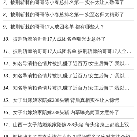
7、
披荆斩棘的哥哥陈小春总排名第一 实在太让人敬佩了
8、
披荆斩棘的哥哥陈小春总排名第一 实至名归太精彩了
9、
披荆斩棘的哥哥17人成团名单 都有哪些人？
10、
披荆斩棘的哥哥17人成团名单曝光太意外了
11、
披荆斩棘的哥哥17人成团名单 披荆斩棘的哥哥17人全员名单公布
12、
知名导演拍色情片被抓,赚了近百万!女主后悔了:我以为在国外上映
13、
知名导演拍色情片被抓,赚了近百万!女主后悔了:我以为在国外上映背后真相实在让人惊愕
14、
知名导演拍色情片被抓,赚了近百万!女主后悔了:我以为在国外上映内幕太惊人
15、
女子出嫁娘家陪嫁288头猪 背后真相实在让人惊愕
16、
女子出嫁娘家陪嫁288头猪 内幕曝光简直太意外了
17、
山西一女子结婚娘家陪嫁288头猪 每头猪身上都贴上双喜字
18、
辣椒吃多了胃疼应该怎么办？喝酒喝多了应对方法介绍