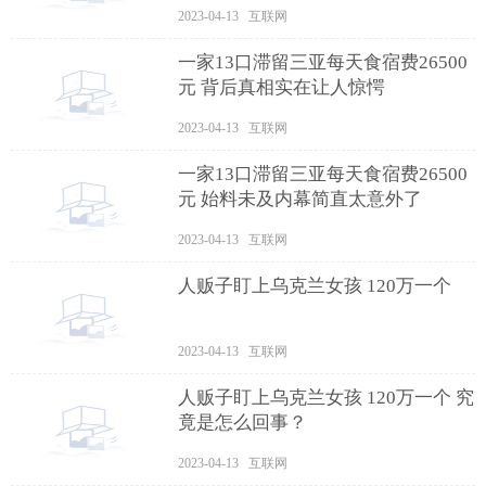
2023-04-13 互联网
一家13口滞留三亚每天食宿费26500
元 背后真相实在让人惊愕
2023-04-13 互联网
一家13口滞留三亚每天食宿费26500
元 始料未及内幕简直太意外了
2023-04-13 互联网
人贩子盯上乌克兰女孩 120万一个
2023-04-13 互联网
人贩子盯上乌克兰女孩 120万一个 究
竟是怎么回事？
2023-04-13 互联网