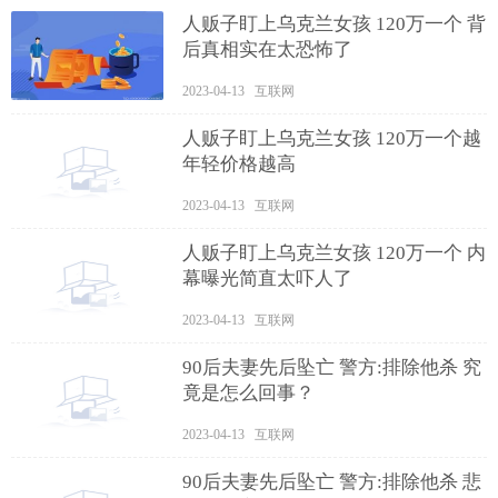
人贩子盯上乌克兰女孩 120万一个 背
后真相实在太恐怖了
2023-04-13 互联网
人贩子盯上乌克兰女孩 120万一个越
年轻价格越高
2023-04-13 互联网
人贩子盯上乌克兰女孩 120万一个 内
幕曝光简直太吓人了
2023-04-13 互联网
90后夫妻先后坠亡 警方:排除他杀 究
竟是怎么回事？
2023-04-13 互联网
90后夫妻先后坠亡 警方:排除他杀 悲