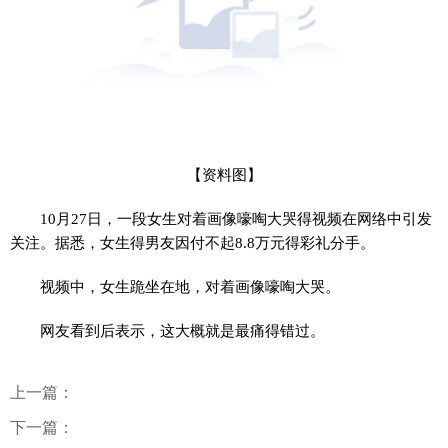
【资料图】
10月27日，一段女生对着画像嚎啕大哭得视频在网络中引发
关注。据悉，女生得男友因付不起8.8万元得彩礼分手。
视频中，女生跪坐在地，对着画像嚎啕大哭。
网友看到后表示，这大概就是最痛得错过。
上一篇：
下一篇：