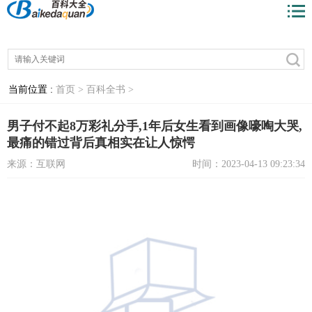
当前位置 :
首页 >
百科全书 >
男子付不起8万彩礼分手,1年后女生看到画像嚎啕大哭,
最痛的错过背后真相实在让人惊愕
来源：互联网
时间：2023-04-13 09:23:34