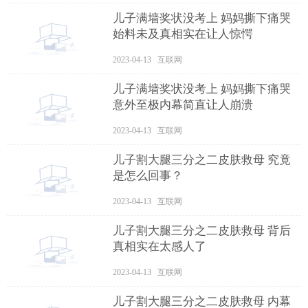
儿子满墙奖状没考上 妈妈撕下痛哭
始料未及真相实在让人惊愕
2023-04-13 互联网
儿子满墙奖状没考上 妈妈撕下痛哭
意外至极内幕简直让人崩溃
2023-04-13 互联网
儿子割大腿三分之二皮肤救母 究竟
是怎么回事？
2023-04-13 互联网
儿子割大腿三分之二皮肤救母 背后
真相实在太感人了
2023-04-13 互联网
儿子割大腿三分之二皮肤救母 内幕