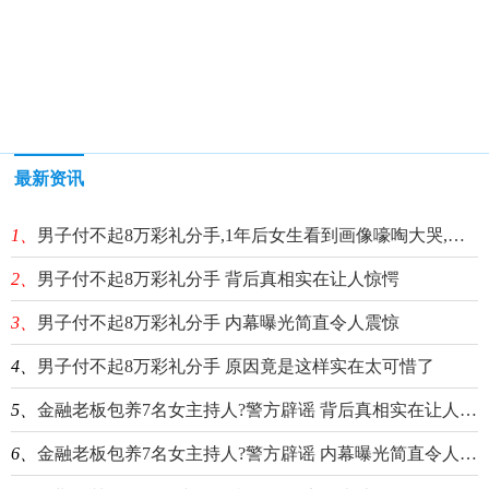
最新资讯
1、
男子付不起8万彩礼分手,1年后女生看到画像嚎啕大哭,最痛的错过背后真相实在让人惊愕
2、
男子付不起8万彩礼分手 背后真相实在让人惊愕
3、
男子付不起8万彩礼分手 内幕曝光简直令人震惊
4、
男子付不起8万彩礼分手 原因竟是这样实在太可惜了
5、
金融老板包养7名女主持人?警方辟谣 背后真相实在让人惊愕
6、
金融老板包养7名女主持人?警方辟谣 内幕曝光简直令人震惊